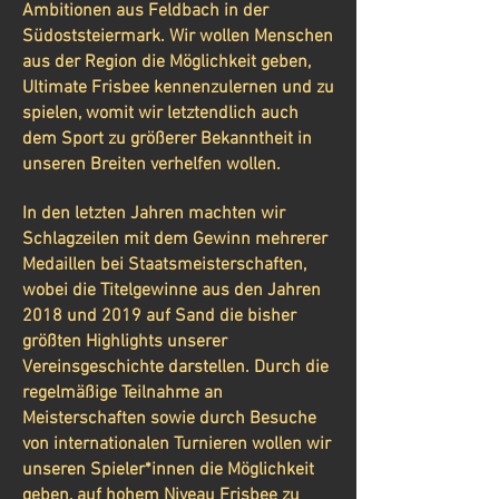
Ambitionen aus Feldbach in der
Südoststeiermark. Wir wollen Menschen
aus der Region die Möglichkeit geben,
Ultimate Frisbee kennenzulernen und zu
spielen, womit wir letztendlich auch
dem Sport zu größerer Bekanntheit in
unseren Breiten verhelfen wollen.
In den letzten Jahren machten wir
Schlagzeilen mit dem Gewinn mehrerer
Medaillen bei Staatsmeisterschaften,
wobei die Titelgewinne aus den Jahren
2018 und 2019 auf Sand die bisher
größten Highlights unserer
Vereinsgeschichte darstellen. Durch die
regelmäßige Teilnahme an
Meisterschaften sowie durch Besuche
von internationalen Turnieren wollen wir
unseren Spieler*innen die Möglichkeit
geben, auf hohem Niveau Frisbee zu