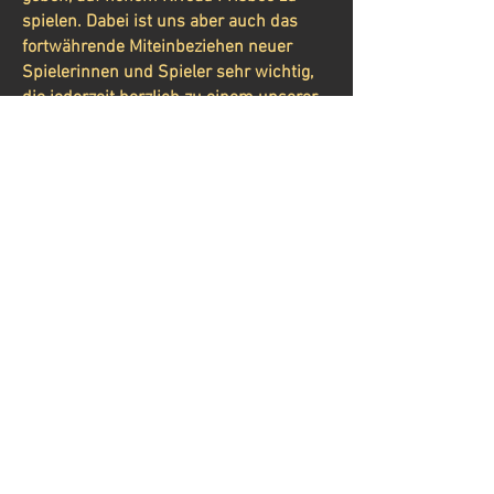
spielen. Dabei ist uns aber auch das
fortwährende Miteinbeziehen neuer
Spielerinnen und Spieler sehr wichtig,
die jederzeit herzlich zu einem unserer
Trainings eingeladen sind.
Folge uns
Kontaktiere uns:
styrianhawks@gmail.com